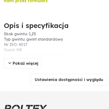
nami przez formularz
Opis i specyfikacja
Skok gwintu: 1,25
Typ gwintu: gwint standardowy
Nr ISO: 4017
Gwint: M8
Typ: śruby z łbem sześciokątnym
Powierzchnia: unbehandelt, roh
Pokaż więcej
DIN: 933
Długość (mm): 80
Ø D (mm): 8
Ustawienia dostępności i wyglądu
Materiał: stal
Wytrzymałość na zerwanie (N/mm²): 1000
Wytrzymałość: 10.9