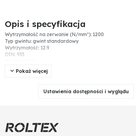
Opis i specyfikacja
Wytrzymałość na zerwanie (N/mm²): 1200
Typ gwintu: gwint standardowy
Wytrzymałość: 12.9
DIN: 933
Materiał: stal
Skok gwintu: 1,25
Pokaż więcej
Długość (mm): 45
Ø D (mm): 8
Typ: śruby z łbem sześciokątnym
Ustawienia dostępności i wyglądu
Nr ISO: 4017
Gwint: M8