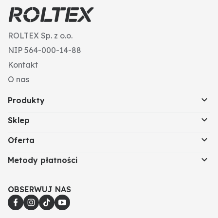
Kształt łba: łeb sześciokątny
Nr ISO: 4014
Wysokość głowicy (mm): 3,5
ROLTEX Sp. z o.o.
Kierunek gwintu: prawy
Gwint: M5
NIP 564-000-14-88
S (mm): 8
Kontakt
O nas
Produkty
Sklep
Oferta
Metody płatności
OBSERWUJ NAS