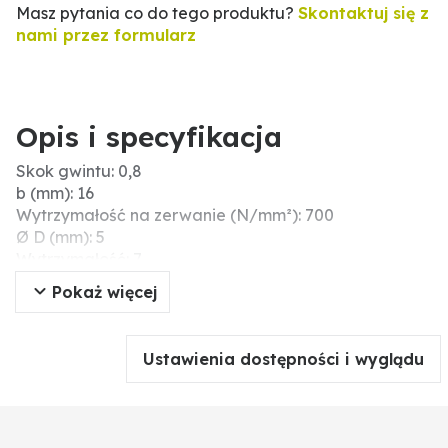
Masz pytania co do tego produktu?
Skontaktuj się z
nami przez formularz
Opis i specyfikacja
Skok gwintu: 0,8
b (mm): 16
Wytrzymałość na zerwanie (N/mm²): 700
Ø D (mm): 5
Wytrzymałość: 7
Długość (mm): 55
Pokaż więcej
Długość gwintu (mm): 16
Napęd: sześciokąt zewnętrzny
Napęd (mm): 8
Ustawienia dostępności i wyglądu
DIN: 931
Typ gwintu: gwint standardowy
Typ: śruby z łbem sześciokątnym
Materiał: stal nierdzewna (V2A)