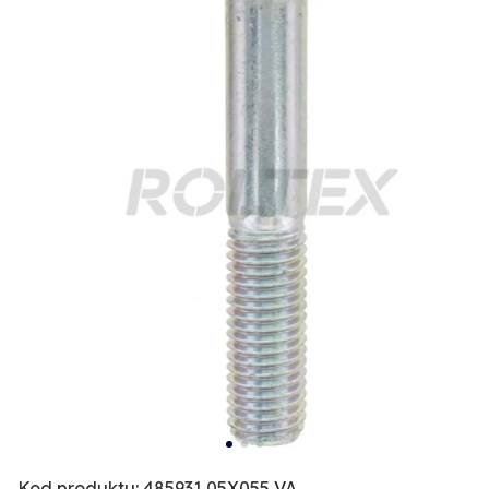
Kod produktu: 485931 05X055 VA