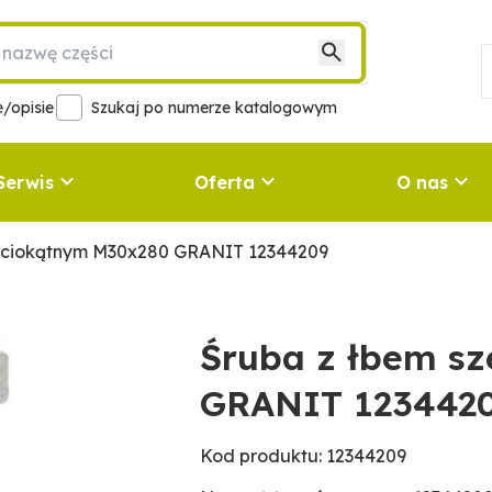
/opisie
Szukaj po numerze katalogowym
Serwis
Oferta
O nas
eściokątnym M30x280 GRANIT 12344209
Śruba z łbem s
GRANIT 123442
Kod produktu: 12344209