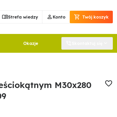
Strefa wiedzy
Konto
Twój koszyk
Okazje
Skontaktuj się
ześciokątnym M30x280
09