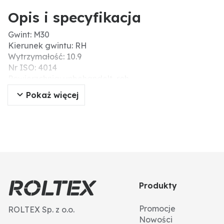
Opis i specyfikacja
Gwint: M30
Kierunek gwintu: RH
Wytrzymałość: 10.9
Nr ISO: 4014
Powierzchnia: unbehandelt, roh
Kształt łba: Sechskantkopf
Pokaż więcej
Skok gwintu: 3,5
DIN: 931
Napęd: Außensechskant
Długość (mm): 280
Typ: śruby z łbem sześciokątnym
Ø D (mm): 30
Wytrzymałość na zerwanie (N/mm²): 1000
Materiał: stal
Produkty
Typ gwintu: gwint standardowy
Promocje
ROLTEX Sp. z o.o.
Nowości