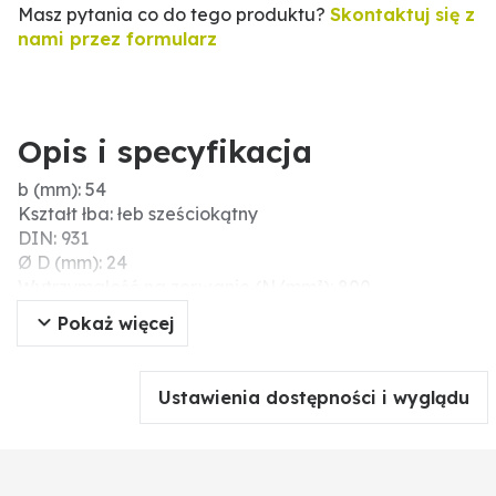
Masz pytania co do tego produktu?
Skontaktuj się z
nami przez formularz
Opis i specyfikacja
b (mm): 54
Kształt łba: łeb sześciokątny
DIN: 931
Ø D (mm): 24
Wytrzymałość na zerwanie (N/mm²): 800
Wysokość głowicy (mm): 15
Pokaż więcej
Nr ISO: 4014
Skok gwintu: 3
Długość gwintu (mm): 54
Ustawienia dostępności i wyglądu
S (mm): 36
Napęd: sześciokąt zewnętrzny
Jakość: verzinkt
Typ: śruby z łbem sześciokątnym