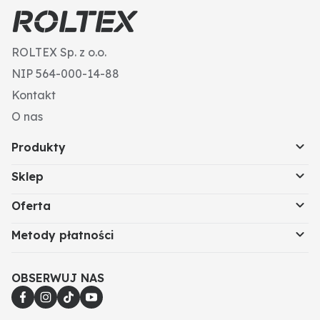
Gwint: M24
Powierzchnia: ocynk galwaniczny
Wytrzymałość: 8.8
ROLTEX Sp. z o.o.
Kierunek gwintu: prawy
Napęd (mm): 36
NIP 564-000-14-88
Materiał: stal
Kontakt
Długość (mm): 120
Typ gwintu: gwint standardowy
O nas
Produkty
Sklep
Oferta
Metody płatności
OBSERWUJ NAS