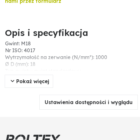
nami przez formularz
Opis i specyfikacja
Gwint: M18
Nr ISO: 4017
Wytrzymałość na zerwanie (N/mm²): 1000
Ø D (mm): 18
Typ gwintu: gwint standardowy
Powierzchnia: unbehandelt, roh
Pokaż więcej
Długość (mm): 100
Skok gwintu: 2,5
Typ: śruby z łbem sześciokątnym
Ustawienia dostępności i wyglądu
Wytrzymałość: 10.9
Materiał: stal
DIN: 933