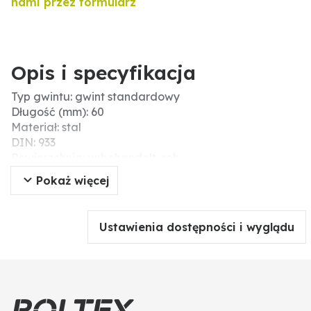
nami przez formularz
Opis i specyfikacja
Typ gwintu: gwint standardowy
Długość (mm): 60
Materiał: stal
DIN: 933
Powierzchnia: unbehandelt, roh
Gwint: M16
Pokaż więcej
Ø D (mm): 16
Wytrzymałość na zerwanie (N/mm²): 1000
Skok gwintu: 2
Ustawienia dostępności i wyglądu
Wytrzymałość: 10.9
Nr ISO: 4017
Typ: śruby z łbem sześciokątnym