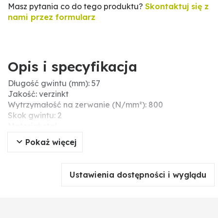
Masz pytania co do tego produktu?
Skontaktuj się z
nami przez formularz
Opis i specyfikacja
Długość gwintu (mm): 57
Jakość: verzinkt
Wytrzymałość na zerwanie (N/mm²): 800
Skok gwintu: 2
Materiał: stal
b (mm): 57
Pokaż więcej
Wytrzymałość: 8.8
Ø D (mm): 16
S (mm): 24
Ustawienia dostępności i wyglądu
Kształt łba: łeb sześciokątny
Typ: śruby z łbem sześciokątnym
Długość (mm): 300
Napęd (mm): 24