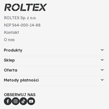
DIN: 931
Nr ISO: 4014
Typ gwintu: gwint standardowy
ROLTEX Sp. z o.o.
Powierzchnia: ocynk galwaniczny
Napęd: sześciokąt zewnętrzny
NIP 564-000-14-88
Kierunek gwintu: prawy
Kontakt
Wysokość głowicy (mm): 10
Gwint: M16
O nas
Produkty
Sklep
Oferta
Metody płatności
OBSERWUJ NAS