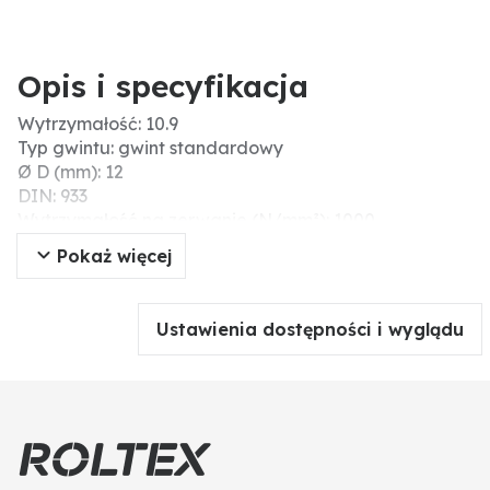
Opis i specyfikacja
Wytrzymałość: 10.9
Typ gwintu: gwint standardowy
Ø D (mm): 12
DIN: 933
Wytrzymałość na zerwanie (N/mm²): 1000
Powierzchnia: unbehandelt, roh
Pokaż więcej
Długość (mm): 60
Nr ISO: 4017
Materiał: stal
Ustawienia dostępności i wyglądu
Typ: śruby z łbem sześciokątnym
Gwint: M12
Skok gwintu: 1,75