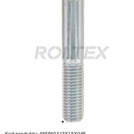
Kod produktu: 485960A12X1.5X045