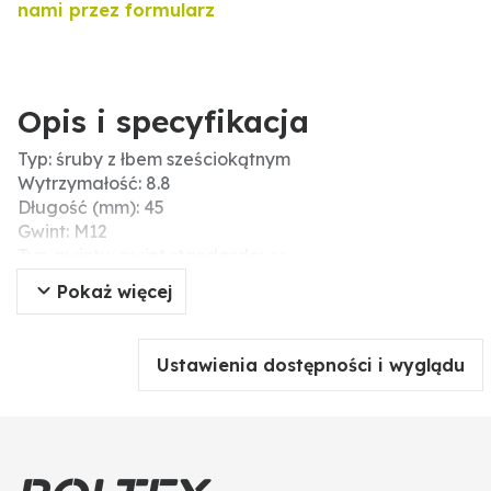
nami przez formularz
Opis i specyfikacja
Typ: śruby z łbem sześciokątnym
Wytrzymałość: 8.8
Długość (mm): 45
Gwint: M12
Typ gwintu: gwint standardowy
Kształt łba: łeb sześciokątny
Pokaż więcej
Napęd: sześciokąt zewnętrzny
Wytrzymałość na zerwanie (N/mm²): 800
Skok gwintu: 1,5
Ustawienia dostępności i wyglądu
b (mm): 30
Ø trzonka (mm): 12
Materiał: stal
DIN: 960
Długość gwintu (mm): 30