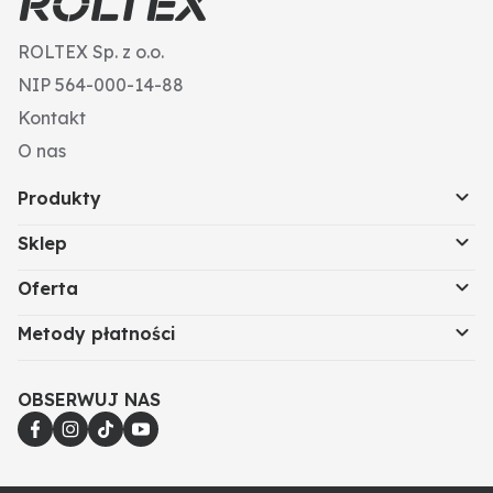
Powierzchnia: czarny
Kierunek gwintu: prawy
ROLTEX Sp. z o.o.
Wysokość głowicy (mm): 7,5
S (mm): 19 (18)
NIP 564-000-14-88
Napęd (mm): 19
Kontakt
Ø D (mm): 12
Nr ISO: 8765
O nas
Produkty
Sklep
Oferta
Metody płatności
OBSERWUJ NAS