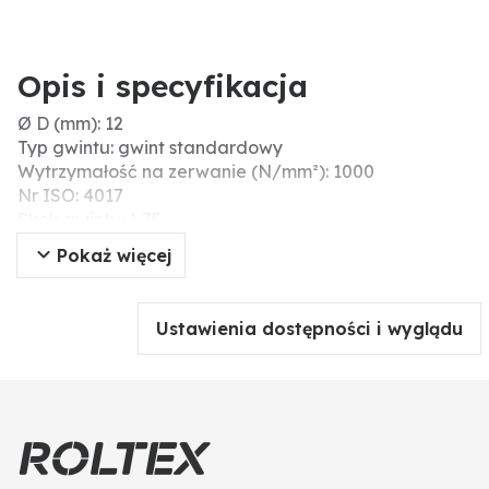
Opis i specyfikacja
Ø D (mm): 12
Typ gwintu: gwint standardowy
Wytrzymałość na zerwanie (N/mm²): 1000
Nr ISO: 4017
Skok gwintu: 1,75
Typ: śruby z łbem sześciokątnym
Pokaż więcej
Gwint: M12
Powierzchnia: unbehandelt, roh
Długość (mm): 120
Ustawienia dostępności i wyglądu
Wytrzymałość: 10.9
DIN: 933
Materiał: stal