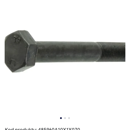
Kod produktu: 485960A10X1X070