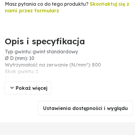
Masz pytania co do tego produktu?
Skontaktuj się z
nami przez formularz
Opis i specyfikacja
Typ gwintu: gwint standardowy
Ø D (mm): 10
Wytrzymałość na zerwanie (N/mm²): 800
Skok gwintu: 1
Materiał: stal
b (mm): 26
Pokaż więcej
Typ: śruby z łbem sześciokątnym
Napęd: sześciokąt zewnętrzny
Napęd (mm): 17
Ustawienia dostępności i wyglądu
Długość (mm): 70
Kierunek gwintu: prawy
Wysokość głowicy (mm): 6,4
Powierzchnia: czarny