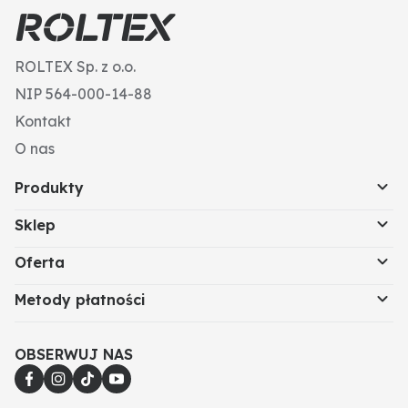
Długość gwintu (mm): 26
DIN: 960
S (mm): 17 (16)
ROLTEX Sp. z o.o.
Gwint: M10
Nr ISO: 8765
NIP 564-000-14-88
Wytrzymałość: 8.8
Kontakt
Ø trzonka (mm): 10
Kształt łba: łeb sześciokątny
O nas
Produkty
Sklep
Oferta
Metody płatności
OBSERWUJ NAS