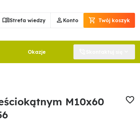
Strefa wiedzy
Konto
Twój koszyk
Okazje
Skontaktuj się
ześciokątnym M10x60
56