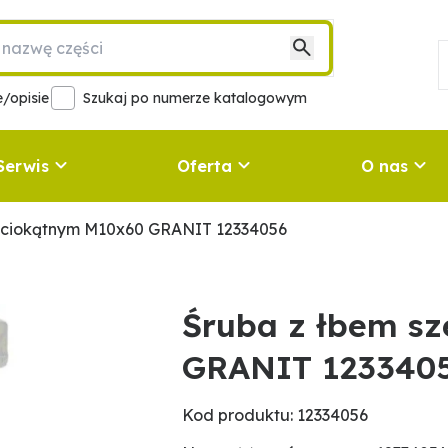
/opisie
Szukaj po numerze katalogowym
Serwis
Oferta
O nas
eściokątnym M10x60 GRANIT 12334056
Śruba z łbem s
GRANIT 123340
Kod produktu: 12334056