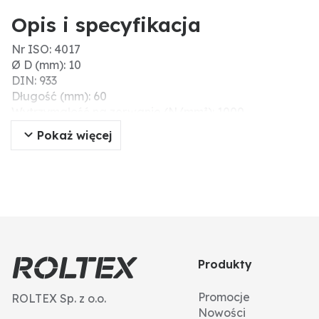
Opis i specyfikacja
Nr ISO: 4017
Ø D (mm): 10
DIN: 933
Długość (mm): 60
Wytrzymałość na zerwanie (N/mm²): 1000
Wytrzymałość: 10.9
Pokaż więcej
Skok gwintu: 1,5
Powierzchnia: unbehandelt, roh
Gwint: M10
Materiał: stal
Typ gwintu: gwint standardowy
Typ: śruby z łbem sześciokątnym
Produkty
Promocje
ROLTEX Sp. z o.o.
Nowości