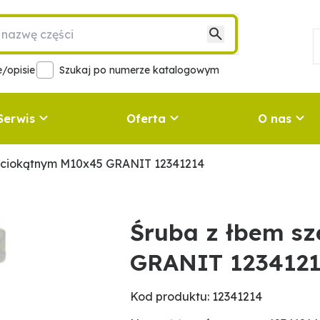
/opisie
Szukaj po numerze katalogowym
Serwis
Oferta
O nas
eściokątnym M10x45 GRANIT 12341214
Śruba z łbem s
GRANIT 123412
Kod produktu: 12341214