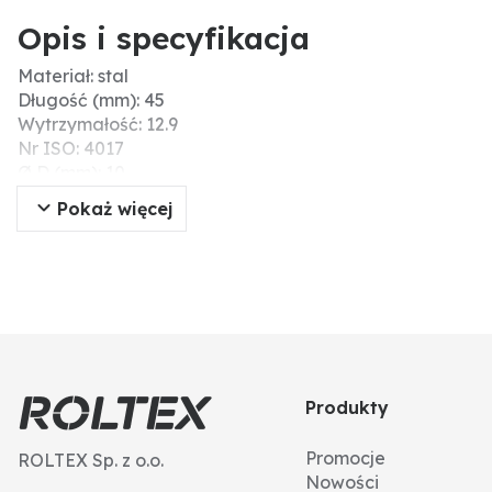
Opis i specyfikacja
Materiał: stal
Długość (mm): 45
Wytrzymałość: 12.9
Nr ISO: 4017
Ø D (mm): 10
Gwint: M10
Pokaż więcej
Typ: śruby z łbem sześciokątnym
Skok gwintu: 1,5
Typ gwintu: gwint standardowy
DIN: 933
Wytrzymałość na zerwanie (N/mm²): 1200
Produkty
Promocje
ROLTEX Sp. z o.o.
Nowości