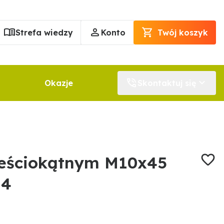
Strefa wiedzy
Konto
Twój koszyk
Okazje
Skontaktuj się
ześciokątnym M10x45
14