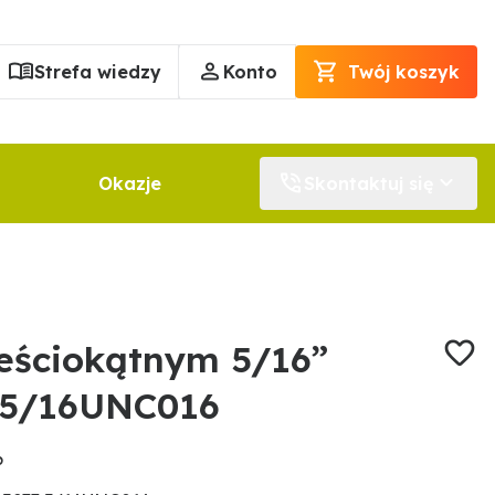
Strefa wiedzy
Konto
Twój koszyk
Okazje
Skontaktuj się
eściokątnym 5/16”
 5/16UNC016
6