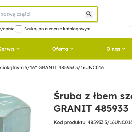
/opisie
Szukaj po numerze katalogowym
Serwis
Oferta
O nas
ściokątnym 5/16” GRANIT 485933 5/16UNC016
Śruba z łbem sz
GRANIT 485933
Kod produktu: 485933 5/16UNC01