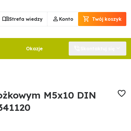
Strefa wiedzy
Konto
Twój koszyk
Okazje
Skontaktuj się
tożkowym M5x10 DIN
341120