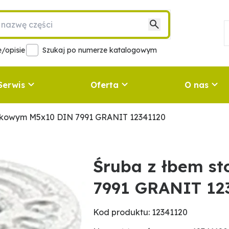
/opisie
Szukaj po numerze katalogowym
Serwis
Oferta
O nas
ożkowym M5x10 DIN 7991 GRANIT 12341120
Śruba z łbem s
7991 GRANIT 12
Kod produktu: 12341120