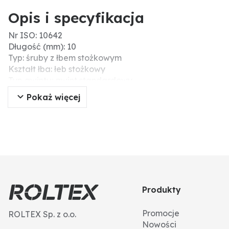
Opis i specyfikacja
Nr ISO: 10642
Długość (mm): 10
Typ: śruby z łbem stożkowym
Kształt łba: łeb stożkowy
Typ gwintu: gwint standardowy
Łeb: gniazdo sześciokątne
Pokaż więcej
Powierzchnia: ocynk galwaniczny
DIN: 7991
Wytrzymałość na zerwanie (N/mm²): 1000
Wytrzymałość: 10.9
Skok gwintu: 0,8
Gwint: M5
Ø D (mm): 5
Materiał: stal
Produkty
Promocje
ROLTEX Sp. z o.o.
Nowości