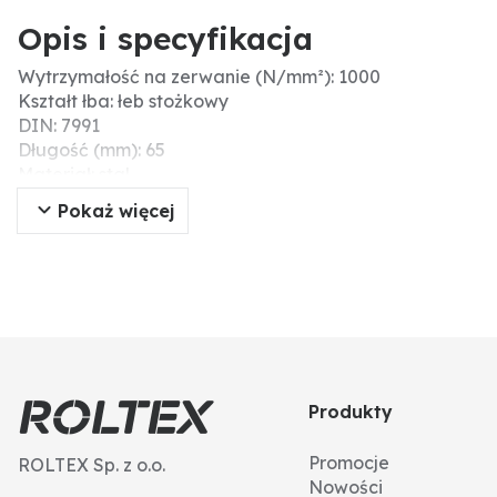
Opis i specyfikacja
Wytrzymałość na zerwanie (N/mm²): 1000
Kształt łba: łeb stożkowy
DIN: 7991
Długość (mm): 65
Materiał: stal
Ø D (mm): 12
Pokaż więcej
Powierzchnia: ocynk galwaniczny
Typ: śruby z łbem stożkowym
Wytrzymałość: 10.9
Nr ISO: 10642
Skok gwintu: 1,75
Gwint: M12
Typ gwintu: gwint standardowy
Łeb: gniazdo sześciokątne
Produkty
Promocje
ROLTEX Sp. z o.o.
Nowości