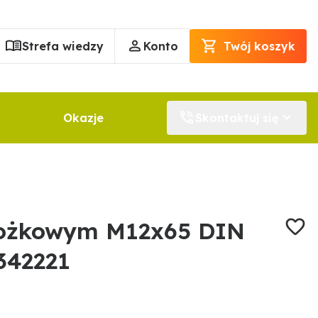
Strefa wiedzy
Konto
Twój koszyk
Okazje
Skontaktuj się
tożkowym M12x65 DIN
342221