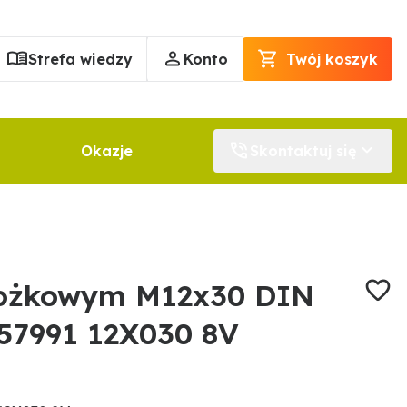
Strefa wiedzy
Konto
Twój koszyk
Okazje
Skontaktuj się
tożkowym M12x30 DIN
57991 12X030 8V