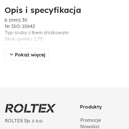
Opis i specyfikacja
b (mm): 30
Nr ISO: 10642
Typ: śruby z łbem stożkowym
Skok gwintu: 1,75
Gwint: M12
Powierzchnia: ocynk galwaniczny
Pokaż więcej
Długość (mm): 30
K (mm): 6,5
Napęd (mm): 8
Ø łba (mm): 24
DIN: 7991
Wytrzymałość na zerwanie (N/mm²): 800
Typ gwintu: gwint standardowy
Wytrzymałość: 8.8
Produkty
Ø D (mm): 12
Materiał: stal
Promocje
ROLTEX Sp. z o.o.
Jakość: verzinkt
Nowości
Łeb: gniazdo sześciokątne