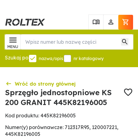
MENU
Szukaj po
nazwa/opis
nr katalogowy
Wróć do strony głównej
Sprzęgło jednostopniowe KS
200 GRANIT 445K82196005
Kod produktu: 445K82196005
Numer(y) porównawcze: 712317R95, 120007221,
445K82196005