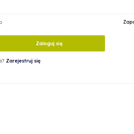
Zapo
o
Zaloguj się
ta?
Zarejestruj się