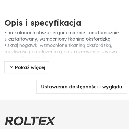
Opis i specyfikacja
• na kolanach obszar ergonomicznie i anatomicznie
ukształtowany, wzmocniony tkaniną oksfordzką
• skraj nogawki wzmocnione tkaniną oksfordzką,
możliwość przedłużenia (przez rozerwanie szwów)
• wygodne w pasie
• potrójne szwy
Pokaż więcej
• z paskiem nylonowym z metalową sprzączką
• srebrne pasy odblaskowe
• 2 kieszenie przednie
Ustawienia dostępności i wyglądu
• 2 kieszenie tylne z patką, wzmocnione tkaniną
oksfordzką, z zatrzaskiem i rzepem
• 1 kieszeń na lewym udzie z patką, zatrzaskiem i
rzepem, wzmocniona tkaniną oksfordzką
• 1 kieszeń na calówkę z prawej strony, z kieszonką na
długopis, wzmocnione tkaniną oksfordzką
• 1 kieszeń na telefon z patką i rzepem