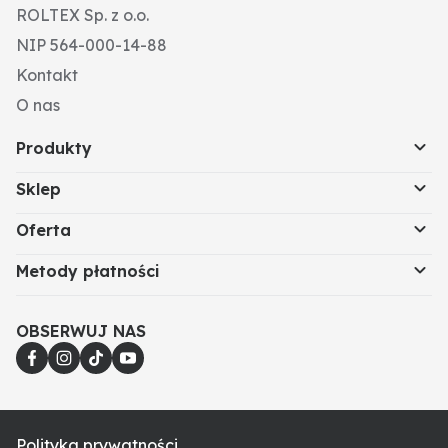
ROLTEX Sp. z o.o.
• 1 pętla na narzędzia z tkaniny oksfordzkiej
NIP 564-000-14-88
Kontakt
O nas
Produkty
Sklep
Oferta
Metody płatności
OBSERWUJ NAS
Polityka prywatności