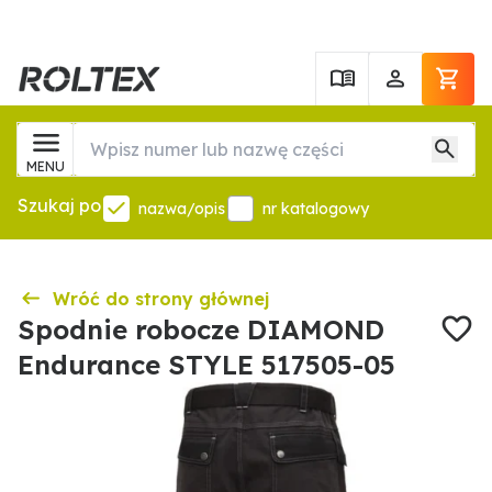
MENU
Szukaj po
nazwa/opis
nr katalogowy
Wróć do strony głównej
Spodnie robocze DIAMOND
Endurance STYLE 517505-05