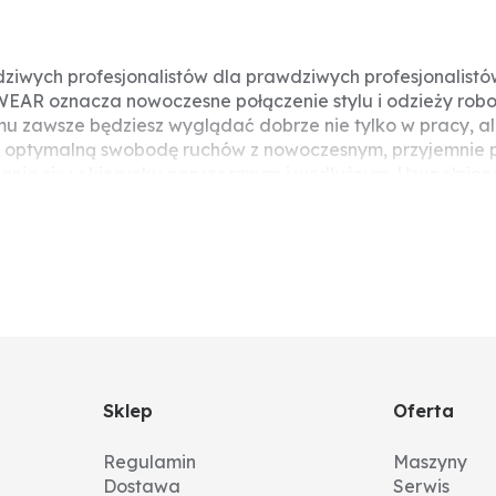
dziwych profesjonalistów dla prawdziwych profesjonali
AR oznacza nowoczesne połączenie stylu i odzieży robo
u zawsze będziesz wyglądać dobrze nie tylko w pracy, a
czy optymalną swobodę ruchów z nowoczesnym, przyjemnie p
nia się w kierunku poprzecznym i wzdłużnym. Uzupełnione
zie w codziennym użytkowaniu. W celu zapewnienia, aby wi
kieszenie z patkami z tyłu, duża kieszeń cargo z przegroda
 robocze idealnie dopasowują się do każdego ruchu, a t
o poluzowaniu czerwonej nitki u dołu, spodnie można łat
e stanowią już problemu.
Sklep
Oferta
Regulamin
Maszyny
Dostawa
Serwis