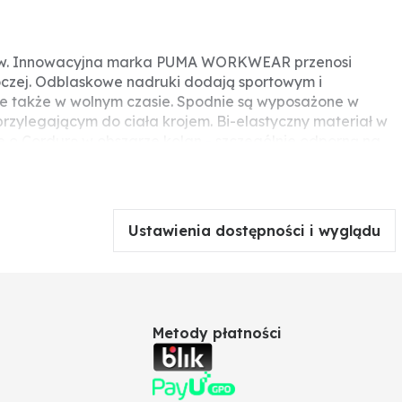
stów. Innowacyjna marka PUMA WORKWEAR przenosi
czej. Odblaskowe nadruki dodają sportowym i
le także w wolnym czasie. Spodnie są wyposażone w
rzylegającym do ciała krojem. Bi-elastyczny materiał w
 o Cordurę w obszarze kolan - szczególnie odporną na
ele narzędzi było zawsze pod ręką, spodnie te
mi na długopisy i oczywiście kieszeń na metrówkę i nóż.
ym samym umożliwiają wygodną i komfortową pracę.
wo wydłużyć o 4 cm. Pomysłowe, ponieważ nie
Ustawienia dostępności i wyglądu
Metody płatności