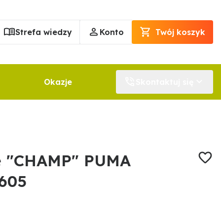
Strefa wiedzy
Konto
Twój koszyk
Okazje
Skontaktuj się
e "CHAMP" PUMA
605