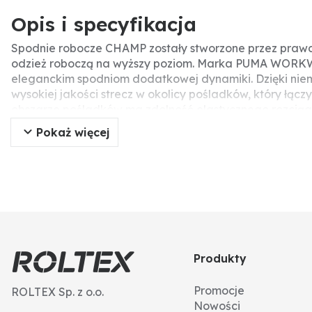
Opis i specyfikacja
Spodnie robocze CHAMP zostały stworzone przez praw
odzież roboczą na wyższy poziom. Marka PUMA WORKWE
eleganckim spodniom dodatkowej dynamiki. Dzięki niem
wysokiej jakości strecz w okolicy pośladków, który łą
obszarze pośladków ma zdolność elastycznego rozciąga
rozdarcia tkaninę nylonową - nic nie stoi na przeszkod
Pokaż więcej
posiadają wiele kieszeni. 2 przednie kieszenie, 2 tylne 
Ruch tak dynamiczny, jak u pumy. Dzięki temu spodnie
System easy-long umożliwia łatwe wydłużanie spodni. P
wymagają maszyny do szycia, a zbyt krótkie spodnie ni
Produkty
Promocje
ROLTEX Sp. z o.o.
Nowości