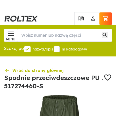
MENU
Szukaj po
nazwa/opis
nr katalogowy
Wróć do strony głównej
Spodnie przeciwdeszczowe PU .
517274460-S