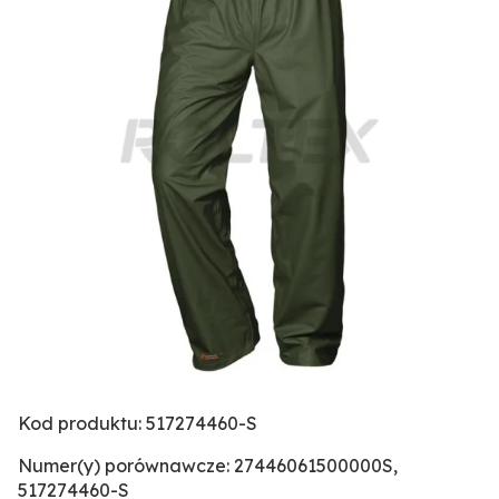
Kod produktu: 517274460-S
Numer(y) porównawcze: 27446061500000S,
517274460-S