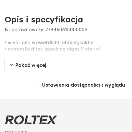
Opis i specyfikacja
Nr porównawczy: 27446061500000S
• wind- und wasserdicht, atmungsaktiv
• extrem leichtes, geschmeidiges Material
• dehnbar in Längs- und Querrichtung
• Nähte doppelt verschweißt
Pokaż więcej
• Hosenbeinabschluss verstellbar mittels Klettlasche
• Reißverschluss in der äußeren Beinnaht für besseren
Ein- und Ausstieg
Ustawienia dostępności i wyglądu
• elastischer Taillenbund mit zusätzlichem Schnürzug
• Wassersäule: 8.000 mm