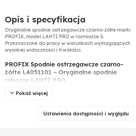
Opis i specyfikacja
Oryginalne spodnie ostrzegawcze czarno-żółte marki
PROFIX, model LAHTI PRO w rozmiarze S.
Przeznaczone do pracy w warunkach wymagających
wysokiej widoczności i trwałości.
PROFIX Spodnie ostrzegawcze czarno-
żółte L4051101 – Oryginalne spodnie
robocze LAHTI PRO.
Pokaż więcej
Oryginalne spodnie ostrzegawcze czarno-żółte marki
PROFIX to profesjonalna odzież robocza
zapewniająca widoczność i bezpieczeństwo. Model
Ustawienia dostępności i wyglądu
LAHTI PRO w rozmiarze S wykonany jest z
wytrzymałych materiałów, idealny do prac
budowlanych, drogowych i przemysłowych.