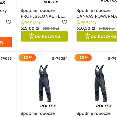
czy
Spodnie robocze
Spodnie robocze
PROFESSIONAL FLEX
CANVAS POWERMA
LINE roz. LS 52
roz. XL STALCO
Dostępny
Dostępny
STALCO
315,00 zł
310,50 zł
350,00 zł
345,00 zł
Do koszyka
Do koszyka
m
-10%
-10%
-79055
S-79054
S-79
Spodnie robocze
Spodnie robocze