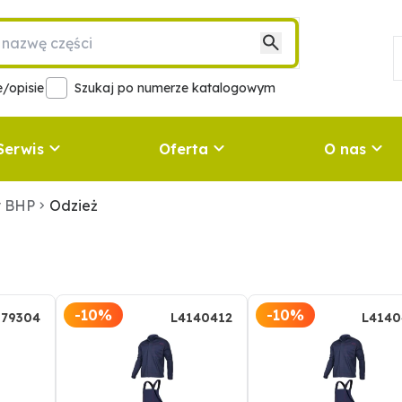
/opisie
Szukaj po numerze katalogowym
Serwis
Oferta
O nas
y BHP
Odzież
-10%
-10%
-79304
L4140412
L4140