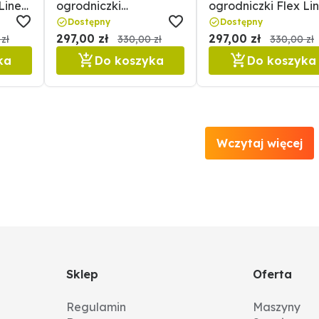
Line
ogrodniczki
ogrodniczki Flex Li
PROFESSIONAL FLEX
roz. L STALCO
Dostępny
Dostępny
LINE roz. M STALCO
297,00 zł
297,00 zł
zł
330,00 zł
330,00 zł
ka
Do koszyka
Do koszyka
Wczytaj więcej
Sklep
Oferta
Regulamin
Maszyny