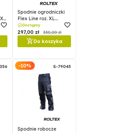
Spodnie ogrodniczki
X
Flex Line roz. XL
STALCO
Dostępny
297,00 zł
330,00 zł
Do koszyka
-10%
056
S-79045
Spodnie robocze