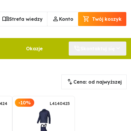
Strefa wiedzy
Konto
Twój koszyk
Okazje
Skontaktuj się
Cena: od najwyższej
-10%
424
L4140425