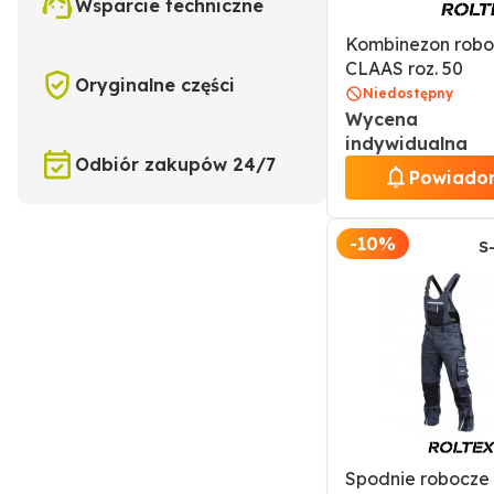
Wsparcie techniczne
Kombinezon robo
CLAAS roz. 50
Oryginalne części
Niedostępny
Wycena
indywidualna
Odbiór zakupów 24/7
Powiado
-10%
S
Spodnie robocze