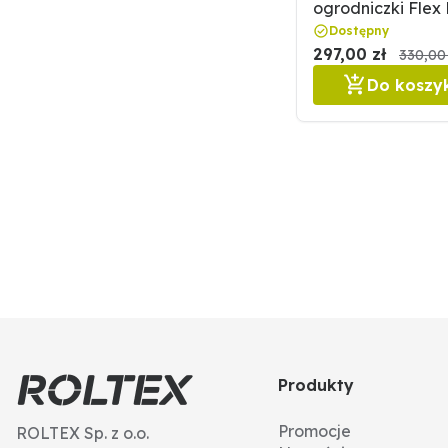
ogrodniczki Flex 
roz. LS STALCO
Dostępny
297,00 zł
330,00 
Do koszy
Produkty
Promocje
ROLTEX Sp. z o.o.