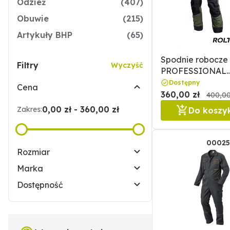
Odzież
(407)
Obuwie
(215)
Artykuły BHP
(65)
Spodnie robocze
Filtry
Wyczyść
PROFESSIONAL
STRETCH LINE ro
Dostępny
Cena
2XL STALCO
360,00 zł
400,00
0,00 zł - 360,00 zł
Zakres:
Do koszy
00025
Rozmiar
Marka
Dostępność