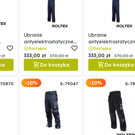
Ubranie
Ubranie
antyelektrostatyczne
antyelektrostatycz
z.
spawalnicze komplet
spawalnicze komple
Dostępny
Dostępny
roz. M
roz. XL
333,00 zł
333,00 zł
 zł
370,00 zł
370,00 zł
ka
Do koszyka
Do koszyka
-10%
-10%
70870
S-79047
S-7