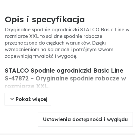
Opis i specyfikacja
Oryginalne spodnie ogrodniczki STALCO Basic Line w
rozmiarze XXL to solidne spodnie robocze
przeznaczone do ciężkich warunków. Dzięki
wzmocnieniom na kolanach i potrójnym szwom
zapewniają trwałość i wygodę.
STALCO Spodnie ogrodniczki Basic Line
S-47872 – Oryginalne spodnie robocze w
rozmiarze XXL.
Pokaż więcej
Oryginalne spodnie ogrodniczki STALCO Basic Line
to profesjonalne spodnie robocze przeznaczone do
pracy w rolnictwie, budownictwie i przemyśle.
Ustawienia dostępności i wyglądu
Wykonane z mieszanki poliestru i bawełny,
zapewniają wygodę i trwałość. Ich solidna
konstrukcja sprawia, że są niezawodne w codziennym