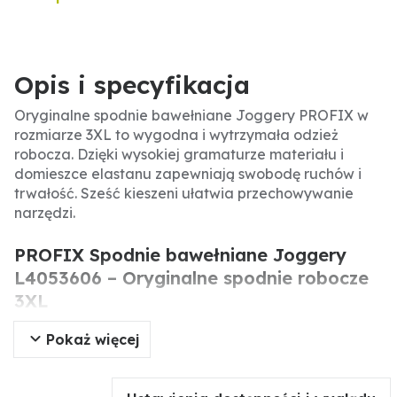
Opis i specyfikacja
Oryginalne spodnie bawełniane Joggery PROFIX w
rozmiarze 3XL to wygodna i wytrzymała odzież
robocza. Dzięki wysokiej gramaturze materiału i
domieszce elastanu zapewniają swobodę ruchów i
trwałość. Sześć kieszeni ułatwia przechowywanie
narzędzi.
PROFIX Spodnie bawełniane Joggery
L4053606 – Oryginalne spodnie robocze
3XL
Pokaż więcej
Oryginalne spodnie bawełniane Joggery marki
PROFIX to doskonały wybór do wymagających prac.
Wykonane z wytrzymałej bawełny o gramaturze 415