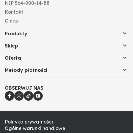
180°C)
NIP 564-000-14-88
Tropfpunkt: ca. +260°C
Kontakt
Gebinde: 400 g Kartusche
O nas
Produkty
Sklep
Oferta
Metody płatności
OBSERWUJ NAS
Polityka prywatności
Ogólne warunki handlowe