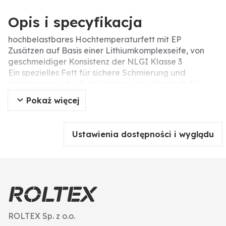
Opis i specyfikacja
hochbelastbares Hochtemperaturfett mit EP
Zusätzen auf Basis einer Lithiumkomplexseife, von
geschmeidiger Konsistenz der NLGI Klasse 3
Ein spezielles Fett für sichere Schmierung und
Verlängerung der Schmierintervalle. Ebenfalls für
Wälz- und Gleitlager geeignet durch hohe
Pokaż więcej
Schmierfilmfestigkeit wie auch auch hohe
Druckbeständigkeit.
Anwendungsbereiche: LKW-Radlager, PKW-
Ustawienia dostępności i wyglądu
Radlager, Lager von Pressen usw.
Eigenschaften: • ausgezeichneter Korrosionsschutz
• ausgezeichneter Verschleißschutz
• optimales Tieftemperaturverhalten
• wasserbeständig
Klassifikation: DIN 51502, Type KP3N-30, NLGI Klasse
3
ROLTEX Sp. z o.o.
Temperaturbereich: -30°C bis +140°C (kurzzeitig bis +