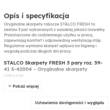
Opis i specyfikacja
Oryginalne skarpety robocze STALCO FRESH to
zestaw 3 par wykonanych z wysokiej jakości bawełny.
Przeznaczone do codziennego użytku w pracy,
zapewniają komfort i odpowiednią wentylację stóp.
Regularna wymiana skarpet wpływa na higienę i
wygodę podczas długich dni pracy.
STALCO Skarpety FRESH 3 pary roz. 39-
41 S-42004 – Oryginalne skarpety
robocze
Pokaż więcej
Oryginalne skarpety robocze STALCO FRESH to
zestaw 3 par, zaprojektowane z myślą o komforcie
podczas codziennej pracy. Wykonane z mieszanki
Ustawienia dostępności i wyglądu
bawełny, poliamidu i elastanu, zapewniają
elastyczność i przewiewność. Odpowiedni stan