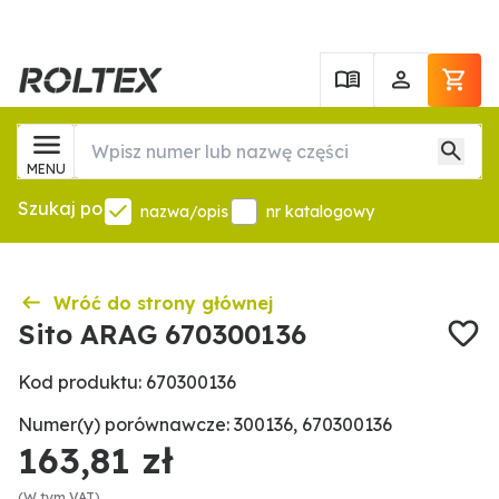
MENU
Szukaj po
nazwa/opis
nr katalogowy
Wróć do strony głównej
Sito ARAG 670300136
Kod produktu: 670300136
Numer(y) porównawcze: 300136, 670300136
163,81 zł
(W tym VAT)