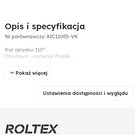
Opis i specyfikacja
Nr porównawczy: AIC11005-VK
Kąt oprysku: 110°
Obudowa - materiał: Plastik
Zalecany filtr (liczba oczek): 50
Materiał końcówki: Ceramika
Pokaż więcej
Typ dyszy: Dysza płaskostrumieniowa wtryskiwacza
Menke-Nr.: 69927
Dodatkowe informacje: Pasujące adaptery do innych
Ustawienia dostępności i wyglądu
systemów można znaleźć na stronie 807.