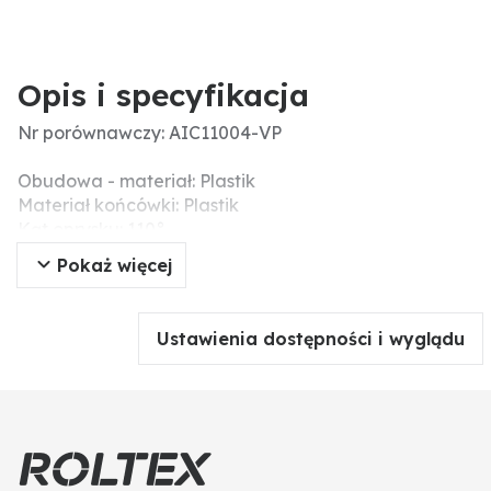
Opis i specyfikacja
Nr porównawczy: AIC11004-VP
Obudowa - materiał: Plastik
Materiał końcówki: Plastik
Kąt oprysku: 110°
Zalecany filtr (liczba oczek): 50
Pokaż więcej
Typ dyszy: Dysza płaskostrumieniowa wtryskiwacza
Dodatkowe informacje: Pasujące adaptery do innych
systemów można znaleźć na stronie XXX.
Ustawienia dostępności i wyglądu