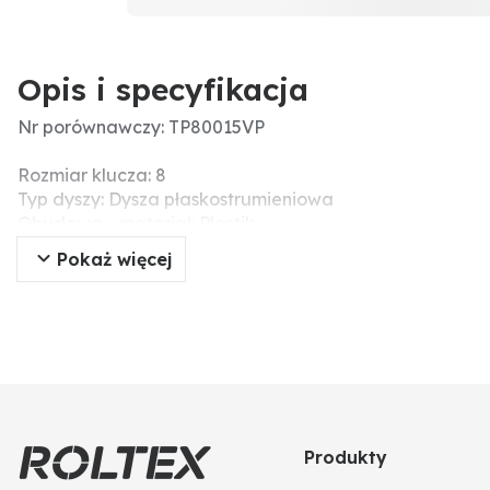
Opis i specyfikacja
Nr porównawczy: TP80015VP
Rozmiar klucza: 8
Typ dyszy: Dysza płaskostrumieniowa
Obudowa - materiał: Plastik
Materiał końcówki: Plastik
Pokaż więcej
Kolor ISO: tak
Kąt oprysku: 80°
Zalecany filtr (liczba oczek): 100
Produkty