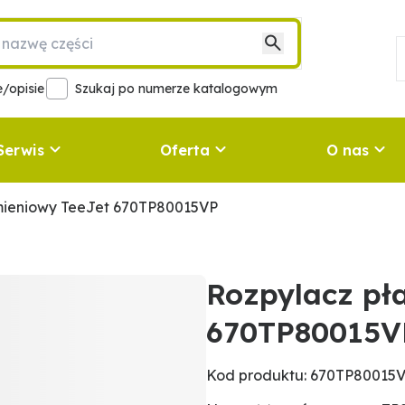
/opisie
Szukaj po numerze katalogowym
Serwis
Oferta
O nas
mieniowy TeeJet 670TP80015VP
Rozpylacz pł
670TP80015V
Kod produktu: 670TP80015