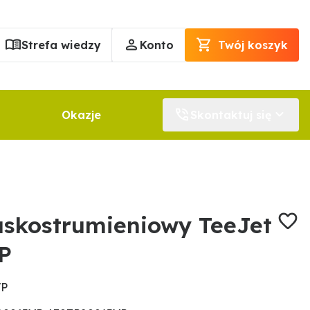
Strefa wiedzy
Konto
Twój koszyk
Okazje
Skontaktuj się
askostrumieniowy TeeJet
P
VP