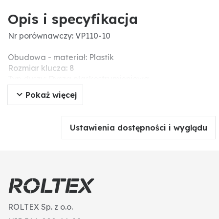
Opis i specyfikacja
Nr porównawczy: VP110-10
Obudowa - materiał: Plastik
Rozmiar klucza: 8
Typ dyszy: Dysza płaskostrumieniowa
Kąt oprysku: 110°
Pokaż więcej
Zalecany filtr (liczba oczek): 25
Materiał końcówki: Plastik
Ustawienia dostępności i wyglądu
ROLTEX Sp. z o.o.