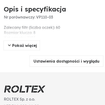
Opis i specyfikacja
Nr porównawczy: VP110-03
Zalecany filtr (liczba oczek): 60
Rozmiar klucza: 8
Kąt oprysku: 110°
Obudowa - materiał: Plastik
Pokaż więcej
Materiał końcówki: Plastik
Typ dyszy: Dysza płaskostrumieniowa
Ustawienia dostępności i wyglądu
ROLTEX Sp. z o.o.