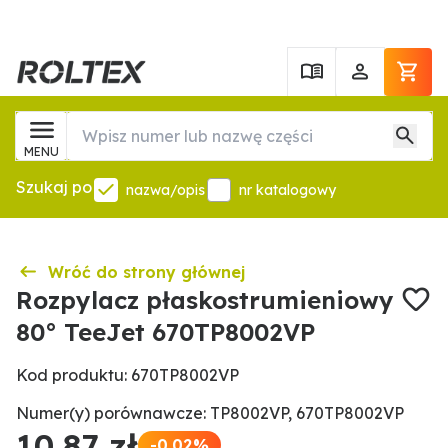
MENU
Szukaj po
nazwa/opis
nr katalogowy
Wróć do strony głównej
Rozpylacz płaskostrumieniowy
80° TeeJet 670TP8002VP
Kod produktu: 670TP8002VP
Numer(y) porównawcze: TP8002VP, 670TP8002VP
10,87 zł
-0.02%