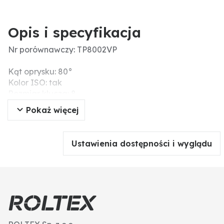
Opis i specyfikacja
Nr porównawczy: TP8002VP
Kąt oprysku: 80°
Kolor ISO: tak
Rozmiar klucza: 8
Obudowa - materiał: tworzywo sztuczne
Pokaż więcej
Zalecany filtr (liczba oczek): 50
Materiał końcówki: tworzywo
Typ dyszy: Rozpylacz płaskostrumieniowy
Ustawienia dostępności i wyglądu