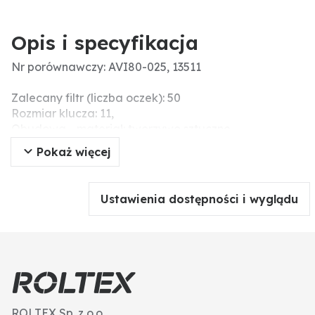
Opis i specyfikacja
Nr porównawczy: AVI80-025, 13511
Zalecany filtr (liczba oczek): 50
Rozmiar klucza: 11,
Obudowa - materiał: tworzywo sztuczne
Materiał końcówki: ceramika
Pokaż więcej
Typ dyszy: Rozpylacz płaskostrumieniowy
Menke-Nr.: 83241
Kąt oprysku: 80°
Ustawienia dostępności i wyglądu
ROLTEX Sp. z o.o.