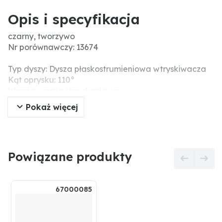
Opis i specyfikacja
czarny, tworzywo
Nr porównawczy: 13674
Typ dyszy: Dysza płaskostrumieniowa wtryskiwacza
Kąt oprysku: 110°
Wersja: wersja standardowa
Obudowa - materiał: Plastik
Pokaż więcej
Zalecany filtr (liczba oczek): 24
Materiał końcówki: Plastik
Dodatkowe informacje: Rozpylacz 110°
Powiązane produkty
67000085