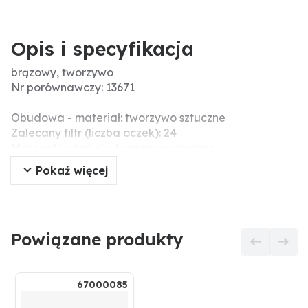
Opis i specyfikacja
brązowy, tworzywo
Nr porównawczy: 13671
Obudowa - materiał: tworzywo sztuczne
Zalecany filtr (liczba oczek): 24
Materiał końcówki: tworzywo sztuczne
Typ dyszy: rozpylacz płaskostrumieniowy
Pokaż więcej
Kąt oprysku: 110°
Wersja: standard
Powiązane produkty
67000085