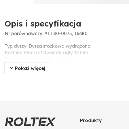
Opis i specyfikacja
Nr porównawczy: ATI 80-0075, 16680
Typ dyszy: Dysza stożkowa wydrążona
Rozmiar klucza: Otwór okrągły 12 mm
Materiał końcówki: Ceramika
Kąt oprysku: 80°
Pokaż więcej
Obudowa - materiał: Plastik
Zalecany filtr (liczba oczek): 100
Produkty