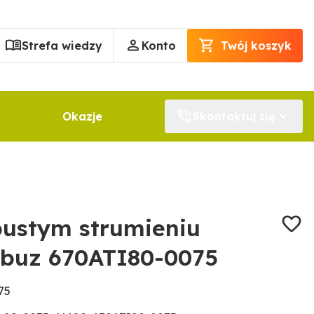
Strefa wiedzy
Konto
Twój koszyk
Okazje
Skontaktuj się
pustym strumieniu
buz 670ATI80-0075
75