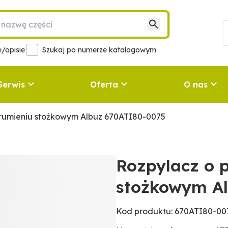
/opisie
Szukaj po numerze katalogowym
Serwis
Oferta
O nas
trumieniu stożkowym Albuz 670ATI80-0075
Rozpylacz o 
stożkowym Al
Kod produktu: 670ATI80-00