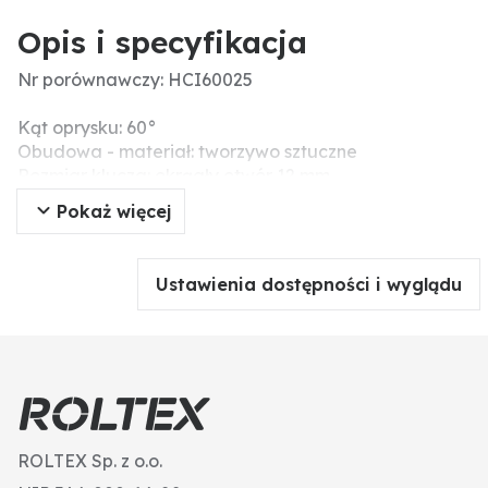
Opis i specyfikacja
Nr porównawczy: HCI60025
Kąt oprysku: 60°
Obudowa - materiał: tworzywo sztuczne
Rozmiar klucza: okrągły otwór 12 mm
Materiał końcówki: ceramika
Pokaż więcej
Typ dyszy: rozpylacz o pustym strumieniu stożkowym
Dodatkowe informacje: • rozpylacze 60°, ceramika
powlekana tworzywem sztucznym, okrągły otwór 12
Ustawienia dostępności i wyglądu
mm
• nadają się do zabiegów z użyciem herbicydów,
fungicydów i insektycydów
• zakres ciśnienia od 3 do 20 barów, optymalny zakres
ciśnienia od 5 do 15 barów
ROLTEX Sp. z o.o.