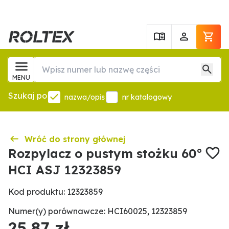
MENU
Szukaj po
nazwa/opis
nr katalogowy
Wróć do strony głównej
Rozpylacz o pustym stożku 60°
HCI ASJ 12323859
Kod produktu: 12323859
Numer(y) porównawcze: HCI60025, 12323859
25,87 zł