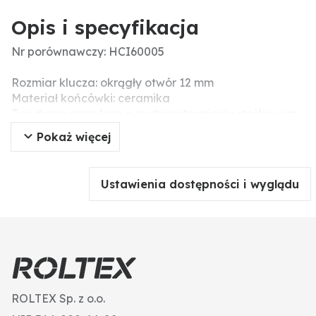
Opis i specyfikacja
Nr porównawczy: HCI60005
Rozmiar klucza: okrągły otwór 12 mm
Materiał końcówki: ceramika
Typ dyszy: rozpylacz o pustym strumieniu stożkowym
Kąt oprysku: 60°
Pokaż więcej
Obudowa - materiał: tworzywo sztuczne
Dodatkowe informacje: • rozpylacze 60°, ceramika
powlekana tworzywem sztucznym, okrągły otwór 12
Ustawienia dostępności i wyglądu
mm
• nadają się do zabiegów z użyciem herbicydów,
fungicydów i insektycydów
• zakres ciśnienia od 3 do 20 barów, optymalny zakres
ciśnienia od 5 do 15 barów
ROLTEX Sp. z o.o.