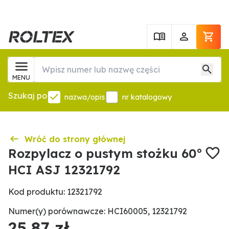
MENU
Szukaj po
nazwa/opis
nr katalogowy
Wróć do strony głównej
Rozpylacz o pustym stożku 60°
HCI ASJ 12321792
Kod produktu: 12321792
Numer(y) porównawcze: HCI60005, 12321792
25,87 zł