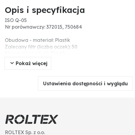
Opis i specyfikacja
ISO Q-05
Nr porównawczy: 372015, 750684
Obudowa - materiał: Plastik
Zalecany filtr (liczba oczek): 50
Materiał końcówki: Plastik
Typ dyszy: Dysza do płynnych nawozów 5 otworów
Pokaż więcej
Ustawienia dostępności i wyglądu
ROLTEX Sp. z o.o.