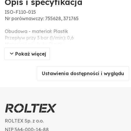
Opis i specyfikacja
ISO-F110-015
Nr porównawczy: 755628, 371765
Obudowa - materiał: Plastik
Przepływ przy 3 bar (l/min): 0,6
Materiał końcówki: Plastik
Typ dyszy: Dysza płaskostrumieniowa
Pokaż więcej
Kąt oprysku: 110°
Zalecany filtr (liczba oczek): 80
Ustawienia dostępności i wyglądu
ROLTEX Sp. z o.o.
NIP 564-000-14-88