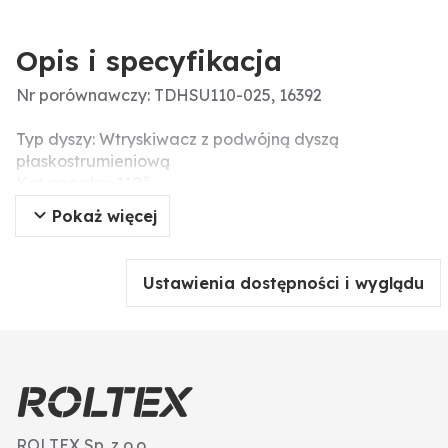
Opis i specyfikacja
Nr porównawczy: TDHSU110-025, 16392
Typ dyszy: Wtryskiwacz z podwójną dyszą
płaskostrumieniową
Kąt oprysku: 110°
Obudowa - materiał: Plastik
Pokaż więcej
Zalecany filtr (liczba oczek): 50
Materiał końcówki: Ceramika
Dodatkowe informacje: Pasujące kryzy można
Ustawienia dostępności i wyglądu
znaleźć na stronie XXX.
ROLTEX Sp. z o.o.