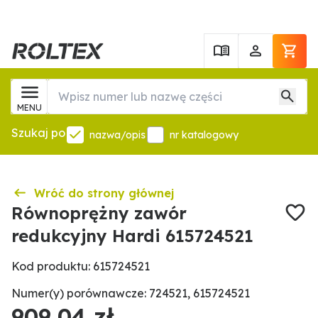
MENU
Szukaj po
nazwa/opis
nr katalogowy
Wróć do strony głównej
Równoprężny zawór
redukcyjny Hardi 615724521
Kod produktu: 615724521
Numer(y) porównawcze: 724521, 615724521
909,04 zł