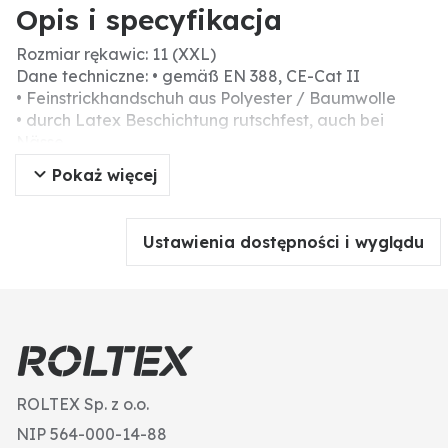
Opis i specyfikacja
Rozmiar rękawic: 11 (XXL)
Dane techniczne: • gemäß EN 388, CE-Cat II
• Feinstrickhandschuh aus Polyester / Baumwolle
• durch Latex Beschichtung rutschfest, auch bei
Nässe
• Hand- und Fingerrücken frei
Pokaż więcej
• Daumen vollständig ummantelt
• Handinnenfläche mit MicroFinish - besonders griffig
• gewaschen, dadurch Schutz vor Latexallergien
Ustawienia dostępności i wyglądu
• ideal für Forst- und Gartenarbeit
Typ: Rękawice ogrodnicze
Artykuł sklepowy: tak
Rozmiar: XXL
Materiał: poliester/bawełna
ROLTEX Sp. z o.o.
NIP 564-000-14-88