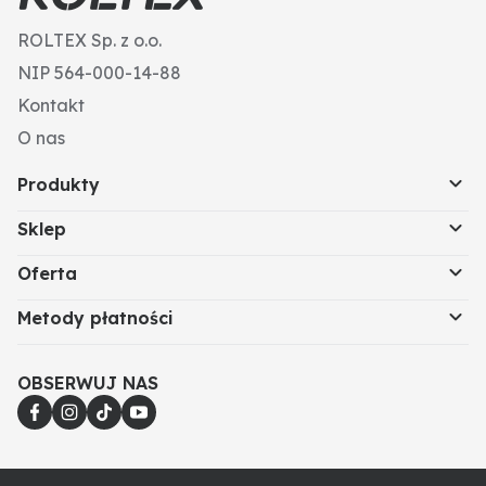
• wykonane z wysokiej jakości skóry bydlęcej
ROLTEX Sp. z o.o.
• tył wykonany z wodoodpornego, odblaskowego
jedwabiu parasolowego
NIP 564-000-14-88
• wzmocnione powierzchnie dłoni
Kontakt
• ze ściągaczem
Artykuł sklepowy: tak
O nas
Produkty
Sklep
Oferta
Metody płatności
OBSERWUJ NAS