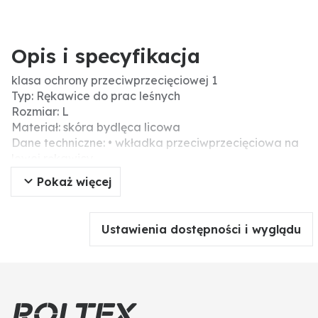
Opis i specyfikacja
klasa ochrony przeciwprzecięciowej 1
Typ: Rękawice do prac leśnych
Rozmiar: L
Materiał: skóra bydlęca licowa
Dane techniczne: • wkładka przeciwprzecięciowa na
lewej rękawicy
• przetestowane zgodnie z EN 381-7, EN 388
Pokaż więcej
• wykonane z wysokiej jakości skóry bydlęcej
• tył wykonany z wodoodpornego, odblaskowego
jedwabiu parasolowego
Ustawienia dostępności i wyglądu
• wzmocnione powierzchnie dłoni
• ze ściągaczem
Rozmiar rękawic: 9
Wersja: • wkładka przeciwprzecięciowa na lewej
rękawicy
• przetestowane zgodnie z EN 381-7, EN 388