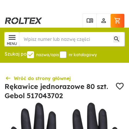
MENU
Szukaj po
nazwa/opis
nr katalogowy
Wróć do strony głównej
Rękawice jednorazowe 80 szt.
Gebol 517043702