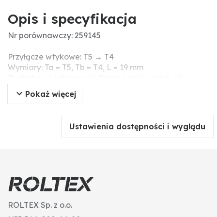
Opis i specyfikacja
Nr porównawczy: 259145
Przyłącze wtykowe: T5 → T4
Wymiary: Ta = T5, Tb = T4, L = 19 mm
Dodatkowe informacje: Oringi należy zamówić
osobno!
Pokaż więcej
Ustawienia dostępności i wyglądu
ROLTEX Sp. z o.o.