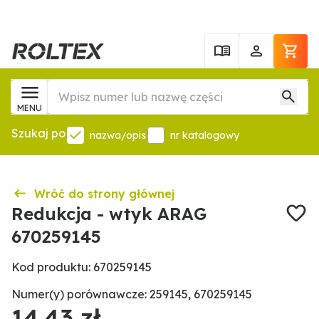
MENU
Szukaj po
nazwa/opis
nr katalogowy
Wróć do strony głównej
Redukcja - wtyk ARAG
670259145
Kod produktu: 670259145
Numer(y) porównawcze: 259145, 670259145
14,43 zł